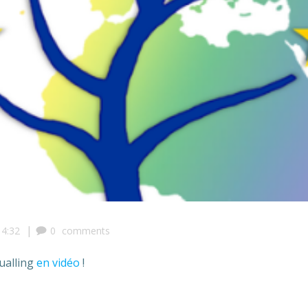
|
14:32
0
comments
ualling
en vidéo
!