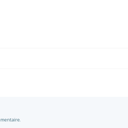
Navigation
de
l’article
mentaire.