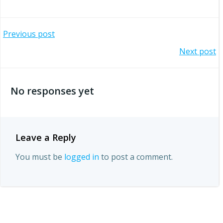
Post
Previous post
Post
Next post
navigation
navigation
No responses yet
Leave a Reply
You must be
logged in
to post a comment.