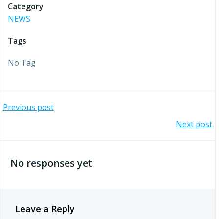
Category
NEWS
Tags
No Tag
Post
Previous post
Post
Next post
navigation
navigation
No responses yet
Leave a Reply