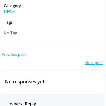
Category
NEWS
Tags
No Tag
Post
Previous post
Post
Next post
navigation
navigation
No responses yet
Leave a Reply