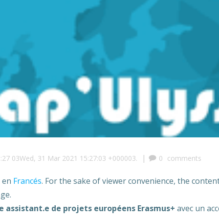
|
:27 03Wed, 31 Mar 2021 15:27:03 +000003.
0
comments
o en
Francés
. For the sake of viewer convenience, the conten
age.
e assistant.e de projets européens Erasmus+
avec un acc