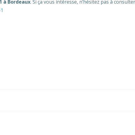
021 à Bordeaux
. Si ça vous intéresse, n’hésitez pas à consulter
-1
Navegación
de
entradas