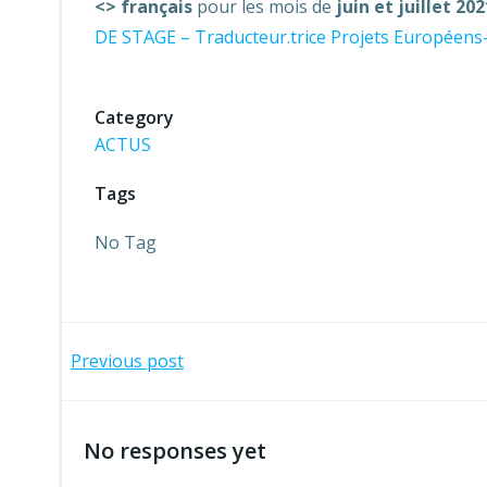
<> français
pour les mois de
juin et juillet 2
DE STAGE – Traducteur.trice Projets Européens
Category
ACTUS
Tags
No Tag
Navegación
Previous post
de
No responses yet
entradas