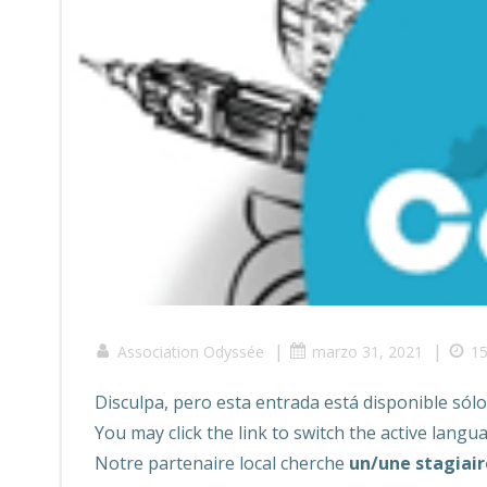
|
|
Association Odyssée
marzo 31, 2021
15
Disculpa, pero esta entrada está disponible sól
You may click the link to switch the active langu
Notre partenaire local cherche
un/une stagiair