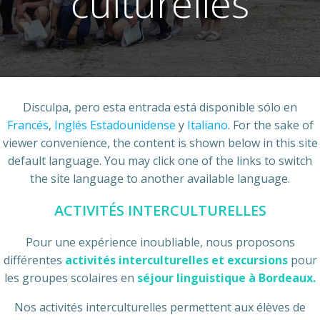
culturelles
Disculpa, pero esta entrada está disponible sólo en
Francés
,
Inglés Estadounidense
y
Italiano
. For the sake of
viewer convenience, the content is shown below in this site
default language. You may click one of the links to switch
the site language to another available language.
ACTIVITÉS INTERCULTURELLES
Pour une expérience inoubliable, nous proposons
différentes
activités interculturelles et excursions
pour
les groupes scolaires en
séjour linguistique à Bordeaux.
Nos activités interculturelles permettent aux élèves de