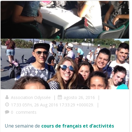
|
|
Association Odyssée
agosto 26, 2016
|
17:33 05Fri, 26 Aug 2016 17:33:29 +000029.
0
comments
Une semaine de
cours de français et d’activités