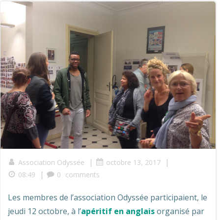
|
|
Association Odyssée
octobre 13, 2017
|
08:49
0
comments
Les membres de l’association Odyssée participaient, le
jeudi 12 octobre, à l’
apéritif en anglais
organisé par