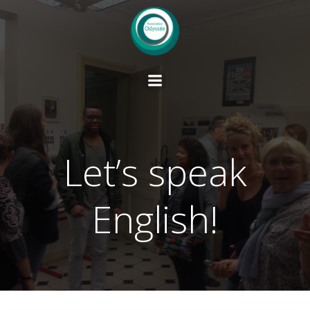
Aller
au
contenu
Let’s speak
English!