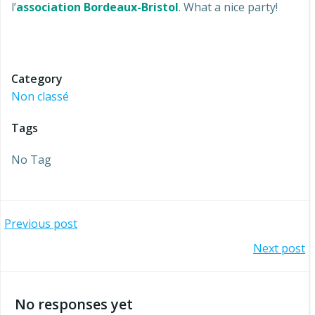
l’
association Bordeaux-Bristol
. What a nice party!
Bordeaux-Bristol association odyssée apéro langues
anglais
Category
Non classé
Tags
No Tag
Navigation
Previous post
Navigation
Next post
de
de
l’article
No responses yet