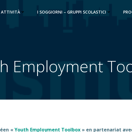
 ATTIVITÀ
I SOGGIORNI – GRUPPI SCOLASTICI
PRO
h Employment To
péen «
Youth Employment Toolbox
» en partenariat ave