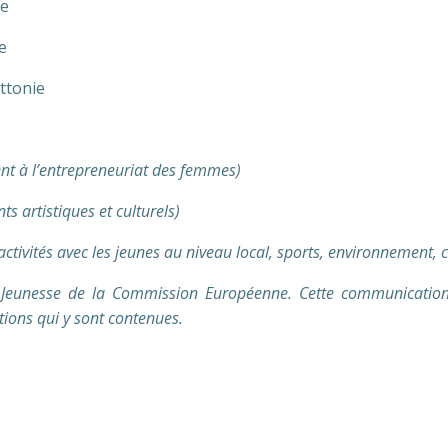
ie
e
ttonie
 à l’entrepreneuriat des femmes)
 artistiques et culturels)
activités avec les jeunes au niveau local, sports, environnement, 
 Jeunesse de la Commission Européenne. Cette communication
tions qui y sont contenues.
nne ka1 mobilité des acteurs de jeunesse europe europée