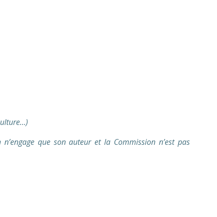
culture…)
 n’engage que son auteur et la Commission n’est pas
ns professionnels éducation populaire association