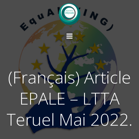
Vai
al
contenuto
(Français) Article
EPALE – LTTA
Teruel Mai 2022.