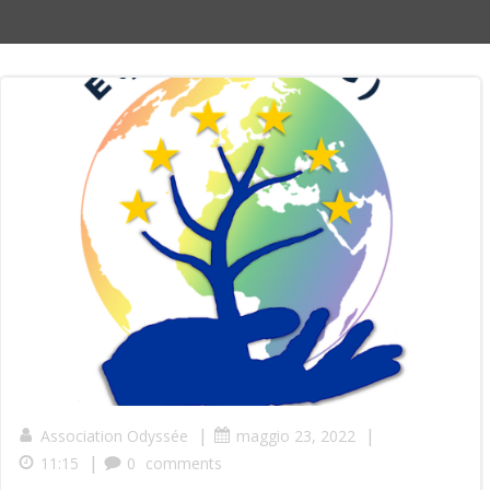
|
|
Association Odyssée
maggio 23, 2022
|
11:15
0
comments