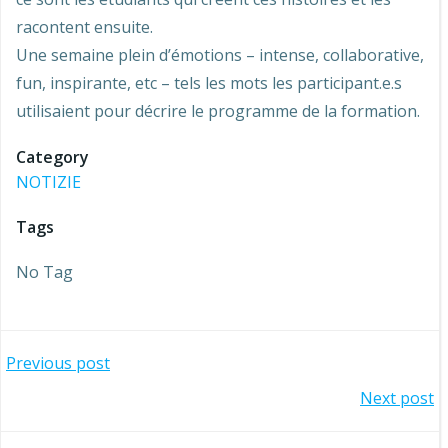
racontent ensuite.
Une semaine plein d’émotions – intense, collaborative,
fun, inspirante, etc – tels les mots les participant.e.s
utilisaient pour décrire le programme de la formation.
Category
NOTIZIE
Tags
No Tag
Navigazione
Previous post
Navigazione
Next post
articoli