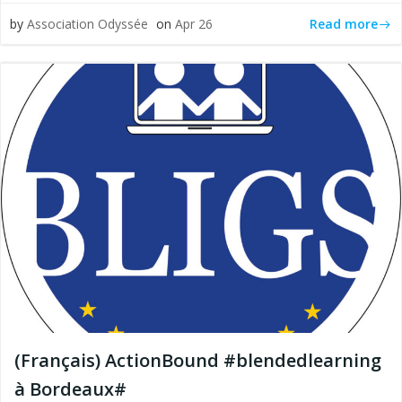
Read more
by
Association Odyssée
on
Apr 26
(Français) ActionBound #blendedlearning
à Bordeaux#