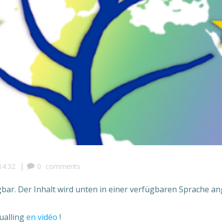
|
14:32
0
comments
bar. Der Inhalt wird unten in einer verfügbaren Sprache ange
ualling
en vidéo
!