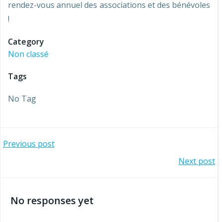
rendez-vous annuel des associations et des bénévoles
!
Category
Non classé
Tags
No Tag
Navigation
Previous post
Navigation
Next post
de
de
l’article
No responses yet
l’article